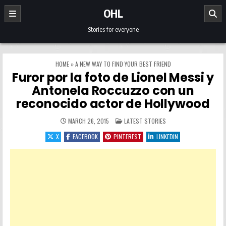
Skip to content
OHL
Stories for everyone
HOME
»
A NEW WAY TO FIND YOUR BEST FRIEND
Furor por la foto de Lionel Messi y
Antonela Roccuzzo con un
reconocido actor de Hollywood
POSTED IN
MARCH 26, 2015
LATEST STORIES
X
FACEBOOK
PINTEREST
LINKEDIN